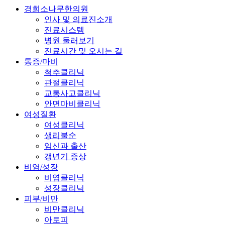
경희소나무한의원
인사 및 의료진소개
진료시스템
병원 둘러보기
진료시간 및 오시는 길
통증/마비
척추클리닉
관절클리닉
교통사고클리닉
안면마비클리닉
여성질환
여성클리닉
생리불순
임신과 출산
갱년기 증상
비염/성장
비염클리닉
성장클리닉
피부/비만
비만클리닉
아토피