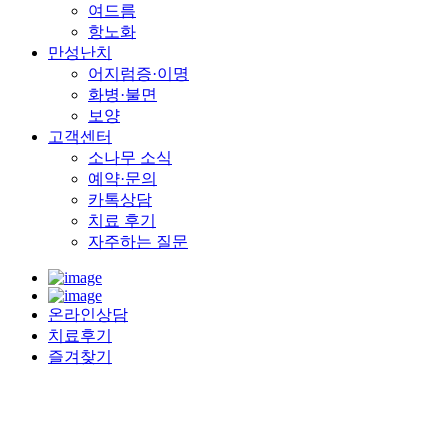
여드름
항노화
만성난치
어지럼증·이명
화병·불면
보양
고객센터
소나무 소식
예약·문의
카톡상담
치료 후기
자주하는 질문
온라인상담
치료후기
즐겨찾기