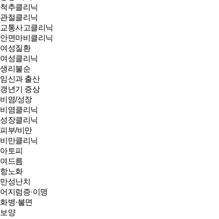
척추클리닉
관절클리닉
교통사고클리닉
안면마비클리닉
여성질환
여성클리닉
생리불순
임신과 출산
갱년기 증상
비염/성장
비염클리닉
성장클리닉
피부/비만
비만클리닉
아토피
여드름
항노화
만성난치
어지럼증·이명
화병·불면
보양