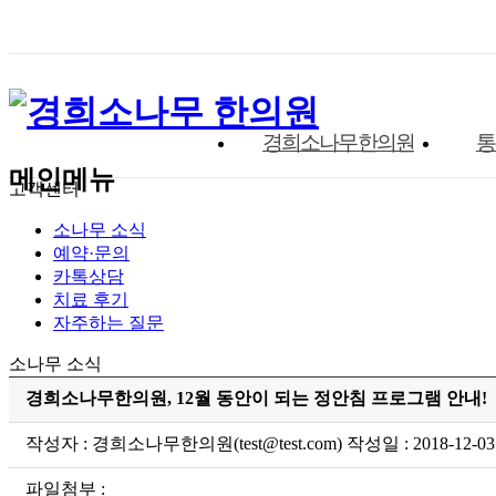
경희소나무한의원
통
메인메뉴
고객센터
소나무 소식
예약·문의
카톡상담
치료 후기
자주하는 질문
소나무 소식
경희소나무한의원, 12월 동안이 되는 정안침 프로그램 안내!
작성자 : 경희소나무한의원(test@test.com) 작성일 : 2018-12-03
파일첨부 :