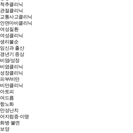
척추클리닉
관절클리닉
교통사고클리닉
안면마비클리닉
여성질환
여성클리닉
생리불순
임신과 출산
갱년기 증상
비염/성장
비염클리닉
성장클리닉
피부/비만
비만클리닉
아토피
여드름
항노화
만성난치
어지럼증·이명
화병·불면
보양