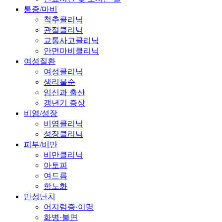
통증/마비
척추클리닉
관절클리닉
교통사고클리닉
안면마비클리닉
여성질환
여성클리닉
생리불순
임신과 출산
갱년기 증상
비염/성장
비염클리닉
성장클리닉
피부/비만
비만클리닉
아토피
여드름
항노화
만성난치
어지럼증·이명
화병·불면