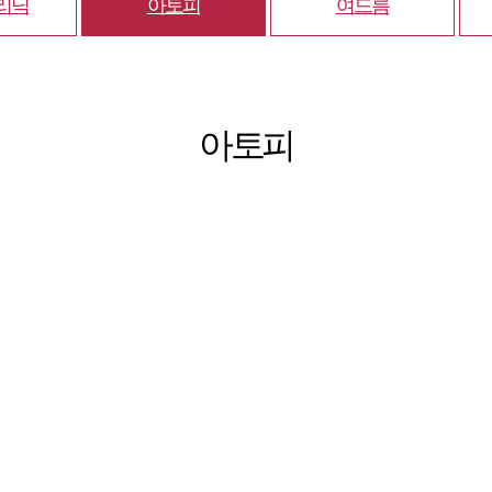
리닉
아토피
여드름
아토피