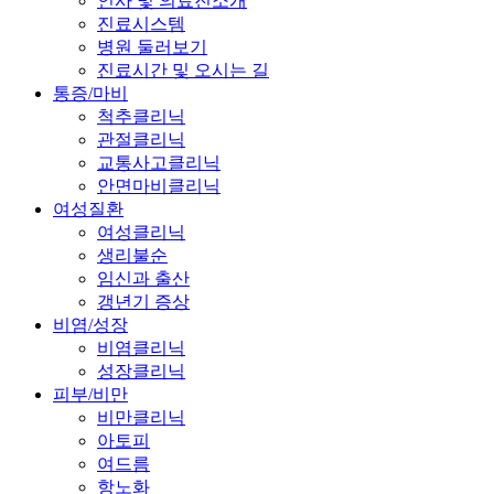
인사 및 의료진소개
진료시스템
병원 둘러보기
진료시간 및 오시는 길
통증/마비
척추클리닉
관절클리닉
교통사고클리닉
안면마비클리닉
여성질환
여성클리닉
생리불순
임신과 출산
갱년기 증상
비염/성장
비염클리닉
성장클리닉
피부/비만
비만클리닉
아토피
여드름
항노화